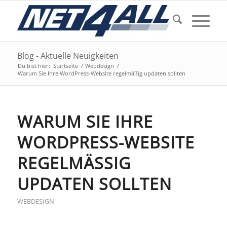
Blog - Aktuelle Neuigkeiten
Du bist hier:
Startseite
/
Webdesign
/
Warum Sie Ihre WordPress-Website regelmäßig updaten sollten
WARUM SIE IHRE
WORDPRESS-WEBSITE
REGELMÄSSIG U
PDATEN SOLLTEN
WEBDESIGN