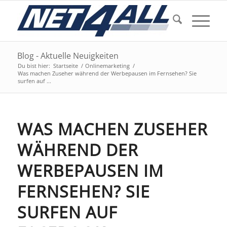
Blog - Aktuelle Neuigkeiten
Du bist hier:
Startseite
/
Onlinemarketing
/
Was machen Zuseher während der Werbepausen im Fernsehen? Sie
surfen auf ...
WAS MACHEN ZUSEHER
WÄHREND DER
WERBEPAUSEN IM
FERNSEHEN? SIE
SURFEN AUF