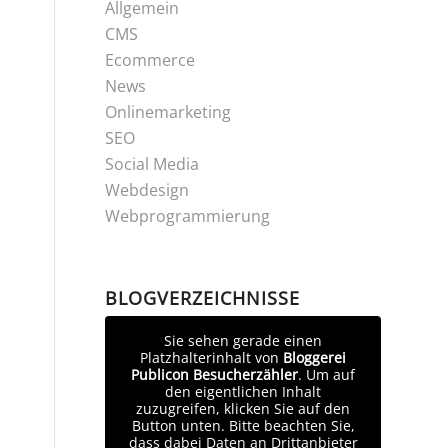
Allgemein
CMS
Ecommerce
News
Onlinemarketing
SEO
Social Media
Webdesign
Webprogrammierung
BLOGVERZEICHNISSE
Sie sehen gerade einen
Platzhalterinhalt von
Bloggerei
Publicon Besucherzähler
. Um auf
den eigentlichen Inhalt
zuzugreifen, klicken Sie auf den
Button unten. Bitte beachten Sie,
dass dabei Daten an Drittanbieter