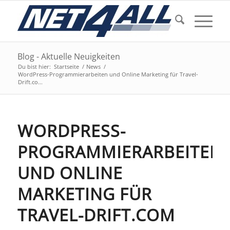
Blog - Aktuelle Neuigkeiten
Du bist hier:
Startseite
/
News
/
WordPress-Programmierarbeiten und Online Marketing für Travel-
Drift.co...
WORDPRESS-
PROGRAMMIERARBEITEN
UND ONLINE
MARKETING FÜR
TRAVEL-DRIFT.COM