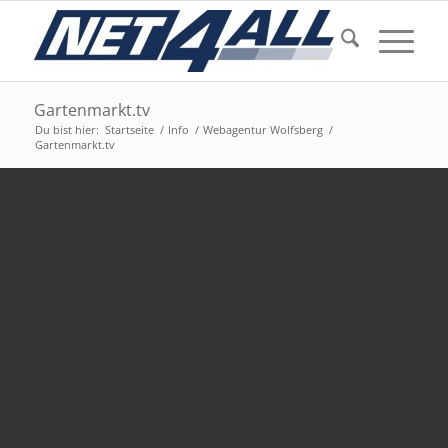
Gartenmarkt.tv
Du bist hier:
Startseite
/
Info
/
Webagentur Wolfsberg
/
Gartenmarkt.tv